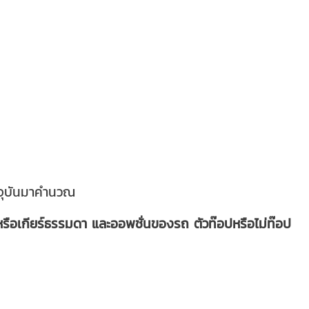
จจุบันมาคำนวณ
ิ หรือเกียร์ธรรมดา และออพชั่นของรถ ตัวท๊อปหรือไม่ท๊อป