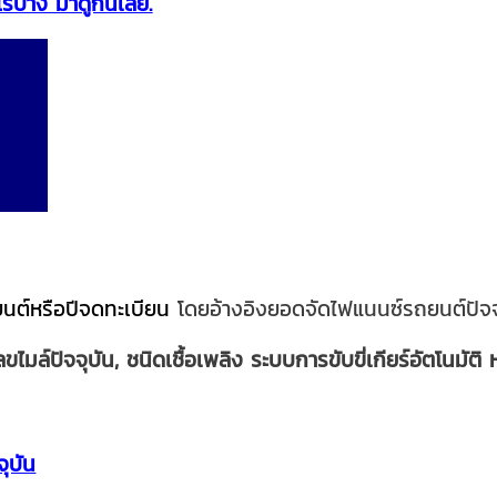
รบ้าง มาดูกันเลย.
ยนต์หรือปีจดทะเบียน
โดยอ้างอิงยอดจัดไฟแนนซ์รถยนต์ปั
ไมล์ปัจจุบัน, ชนิดเชื้อเพลิง
ระบบการขับขี่เกียร์อัตโนมัต
ุบัน