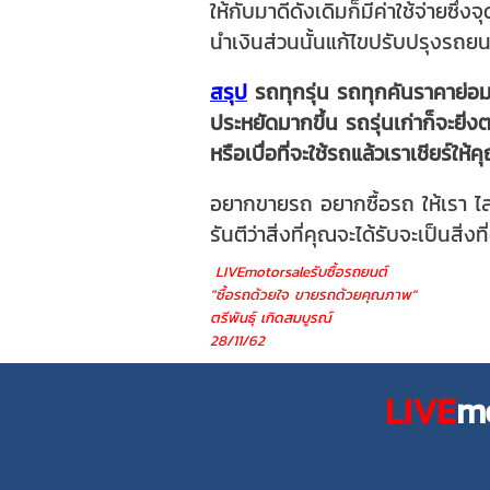
ให้กับมาดีดังเดิมก็มีค่าใช้จ่ายซึ่
นำเงินส่วนนั้นแก้ไขปรับปรุงรถยน
สรุป
รถทุกรุ่น รถทุกคันราคาย่อมล
ประหยัดมากขึ้น รถรุ่นเก่าก็จะยิ่
หรือเบื่อที่จะใช้รถแล้วเราเชียร์ใ
อยากขายรถ อยากซื้อรถ ให้เรา ไล
รันตีว่าสิ่งที่คุณจะได้รับจะเป็นสิ่งที
LIVEmotorsaleรับซื้อรถยนต์
"ซื้อรถด้วยใจ ขายรถด้วยคุณภาพ"
ตรีพันธุ์ เกิดสมบูรณ์
28/11/62
LIVE
mo